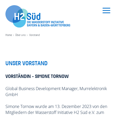
SUCHEN
Home
Über uns
Vorstand
HOME
NETZWERK
UNSER VORSTAND
H2 VERANSTALTUNGEN
VORSTÄNDIN - SIMONE TORNOW
ÜBER UNS
Vorträge
Global Business Development Manager, Murrelektronik
GmbH
Veranstaltungen & Seminare
Verein
Simone Tornow wurde am 13. Dezember 2023 von den
Mitgliedern der Wasserstoff Initiative H2 Süd e.V. zum
Studien & Publikationen
Vorstand