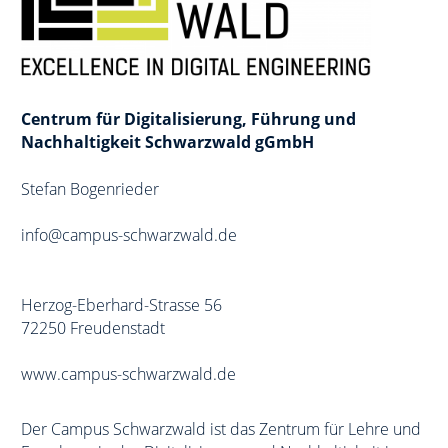
Mitglieder
Beirat
Centrum für Digitalisierung, Führung und
Kooperationspartner
Nachhaltigkeit Schwarzwald gGmbH
Mitmachen
Stefan Bogenrieder
info@campus-schwarzwald.de
KONTAKT
IMPRESSUM
Herzog-Eberhard-Strasse 56
72250 Freudenstadt
DATENSCHUTZ
www.campus-schwarzwald.de
Der Campus Schwarzwald ist das Zentrum für Lehre und