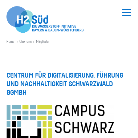
SUCHEN
Home
Über uns
Mitglieder
HOME
NETZWERK
CENTRUM FÜR DIGITALISIERUNG, FÜHRUNG
UND NACHHALTIGKEIT SCHWARZWALD
H2 VERANSTALTUNGEN
GGMBH
ÜBER UNS
Vorträge
Veranstaltungen & Seminare
Verein
Studien & Publikationen
Vorstand